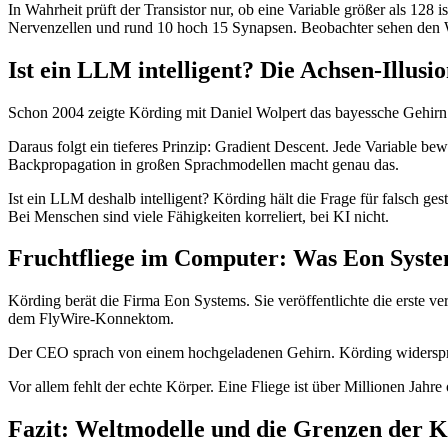
In Wahrheit prüft der Transistor nur, ob eine Variable größer als 128 
Nervenzellen und rund 10 hoch 15 Synapsen. Beobachter sehen den W
Ist ein LLM intelligent? Die Achsen-Illusi
Schon 2004 zeigte Körding mit Daniel Wolpert das bayessche Gehirn
Daraus folgt ein tieferes Prinzip: Gradient Descent. Jede Variable be
Backpropagation in großen Sprachmodellen macht genau das.
Ist ein LLM deshalb intelligent? Körding hält die Frage für falsch ges
Bei Menschen sind viele Fähigkeiten korreliert, bei KI nicht.
Fruchtfliege im Computer: Was Eon System
Körding berät die Firma Eon Systems. Sie veröffentlichte die erste 
dem FlyWire-Konnektom.
Der CEO sprach von einem hochgeladenen Gehirn. Körding widerspricht
Vor allem fehlt der echte Körper. Eine Fliege ist über Millionen Jahr
Fazit: Weltmodelle und die Grenzen der K