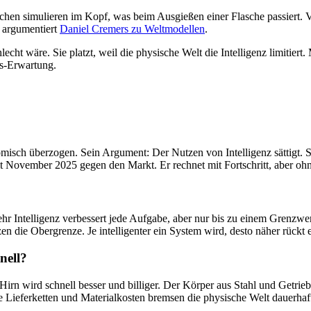
chen simulieren im Kopf, was beim Ausgießen einer Flasche passiert.
h argumentiert
Daniel Cremers zu Weltmodellen
.
hlecht wäre. Sie platzt, weil die physische Welt die Intelligenz limiti
ts-Erwartung.
isch überzogen. Sein Argument: Der Nutzen von Intelligenz sättigt. S
t November 2025 gegen den Markt. Er rechnet mit Fortschritt, aber ohne
r Intelligenz verbessert jede Aufgabe, aber nur bis zu einem Grenzwe
tzen die Obergrenze. Je intelligenter ein System wird, desto näher rückt 
nell?
rn wird schnell besser und billiger. Der Körper aus Stahl und Getrieb
e Lieferketten und Materialkosten bremsen die physische Welt dauerhaf