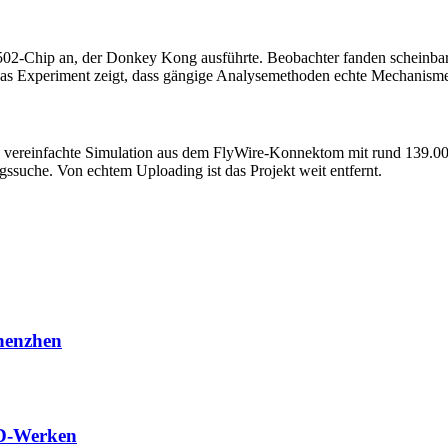
Chip an, der Donkey Kong ausführte. Beobachter fanden scheinbar ein
s. Das Experiment zeigt, dass gängige Analysemethoden echte Mechanism
ark vereinfachte Simulation aus dem FlyWire-Konnektom mit rund 139.0
ssuche. Von echtem Uploading ist das Projekt weit entfernt.
henzhen
YD-Werken