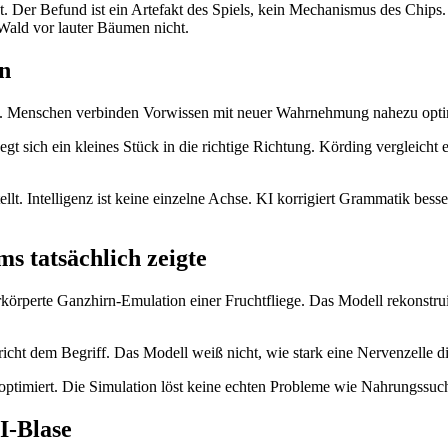
ist. Der Befund ist ein Artefakt des Spiels, kein Mechanismus des Chips
ald vor lauter Bäumen nicht.
on
. Menschen verbinden Vorwissen mit neuer Wahrnehmung nahezu optimal
wegt sich ein kleines Stück in die richtige Richtung. Körding vergleich
tellt. Intelligenz ist keine einzelne Achse. KI korrigiert Grammatik bes
s tatsächlich zeigte
verkörperte Ganzhirn-Emulation einer Fruchtfliege. Das Modell rekonst
 dem Begriff. Das Modell weiß nicht, wie stark eine Nervenzelle die an
e optimiert. Die Simulation löst keine echten Probleme wie Nahrungssuc
I-Blase