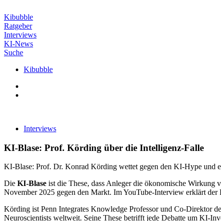
Zum
Inhalt
Kibubble
wechseln
Ratgeber
Interviews
KI-News
Suche
Kibubble
Interviews
KI-Blase: Prof. Körding über die Intelligenz-Falle
KI-Blase: Prof. Dr. Konrad Körding wettet gegen den KI-Hype und er
Die
KI-Blase
ist die These, dass Anleger die ökonomische Wirkung vo
November 2025 gegen den Markt. Im YouTube-Interview erklärt der Fo
Körding ist Penn Integrates Knowledge Professor und Co-Direktor de
Neuroscientists weltweit. Seine These betrifft jede Debatte um KI-Inv