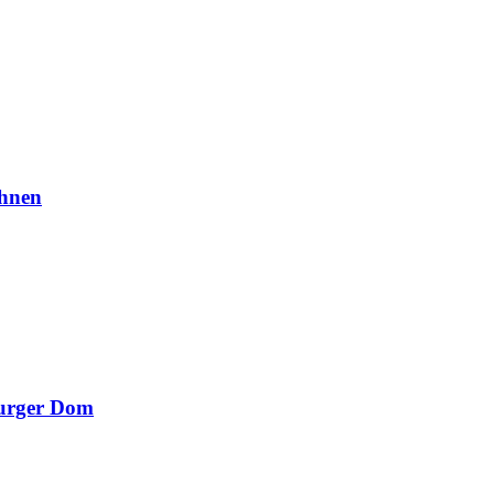
chnen
burger Dom