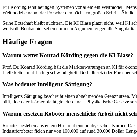
Für Körding fehlt heutigen Systemen vor allem ein Weltmodell. Mens
Weltmodelle nennt der Forscher den nächsten großen Schritt. Ähnlic
Seine Botschaft bleibt nüchtern. Die KI-Blase platzt nicht, weil KI sc
wertvoll. Beobachter sehen darin ein Argument gegen die Singularitä
Häufige Fragen
Warum wettet Konrad Körding gegen die KI-Blase?
Prof. Dr. Konrad Körding hält die Markterwartungen an KI für ökonom
Lieferketten und Lichtgeschwindigkeit. Deshalb setzt der Forscher sei
Was bedeutet Intelligenz-Sättigung?
Intelligenz-Sättigung beschreibt einen abnehmenden Grenznutzen. Meh
hilft, doch der Körper bleibt gleich schnell. Physikalische Gesetze se
Warum ersetzen Roboter menschliche Arbeit nicht sch
Roboter bestehen aus einem Hirn und einem physischen Körper. Das Hi
Industrieroboter fielen nur von 100.000 auf rund 30.000 Dollar. Lang