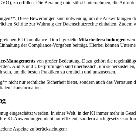
VO), zu erfüllen. Die Beratung unterstützt Unternehmen, die Anford
zungen**. Diese Bewertungen sind notwendig, um die Auswirkungen der
erlichen Schritte zur Wahrung der Datenschutzrechte einhalten. Zudem 
rfolgreichen KI Compliance. Durch gezielte
Mitarbeiterschulungen
werde
r Einhaltung der Compliance-Vorgaben beiträgt. Hierbei können Unter
nce-Managements
von großer Bedeutung. Dazu gehört die regelmäßige
erden. Audits und Überprüfungen sind unerlässlich, um sicherzustellen
ch sein, um die besten Praktiken zu ermitteln und umzusetzen.
* nicht nur rechtliche Sicherheit bietet, sondern auch das Vertrauen 
italen Transformation.
ng
eingeschätzt werden. In einer Welt, in der KI immer mehr in Geschäfts
ihre KI-Anwendungen nicht nur effizient, sondern auch gesetzeskonform
edene Aspekte zu berücksichtigen: