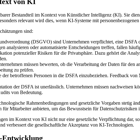
text von KI
barer Bestandteil im Kontext von Künstlicher Intelligenz (KI). Sie 
Besonders relevant wird dies, wenn KI-Systeme mit personenbezogenen 
chätzungen sind:
ndverordnung (DSGVO) sind Unternehmen verpflichtet, eine DSFA dur
nalysieren oder automatisierte Entscheidungen treffen, fallen häufig
kation potenzieller Risiken für die Privatsphäre. Dazu gehört die Anal
den.
ternehmen müssen bewerten, ob die Verarbeitung der Daten für den 
beitung zu prüfen.
ive der betroffenen Personen in die DSFA einzubeziehen. Feedback von 
tion der DSFA ist unerlässlich. Unternehmen müssen nachweisen könne
Audits von Bedeutung.
technologische Rahmenbedingungen und gesetzliche Vorgaben stetig ände
ür Mitarbeiter anbieten, um das Bewusstsein für Datenschutzrisiken 
en im Kontext von KI nicht nur eine gesetzliche Verpflichtung dar, so
 und verbessert die gesellschaftliche Akzeptanz von KI-Technologien.
I-Entwicklung