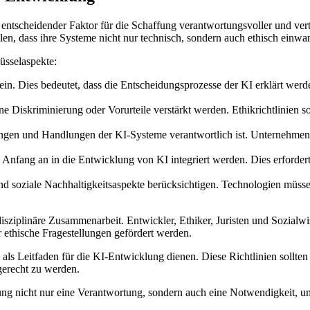
n entscheidender Faktor für die Schaffung verantwortungsvoller und v
en, dass ihre Systeme nicht nur technisch, sondern auch ethisch einwan
üsselaspekte:
ein. Dies bedeutet, dass die Entscheidungsprozesse der KI erklärt we
 Diskriminierung oder Vorurteile verstärkt werden. Ethikrichtlinien so
ungen und Handlungen der KI-Systeme verantwortlich ist. Unternehmen 
nfang an in die Entwicklung von KI integriert werden. Dies erforde
 soziale Nachhaltigkeitsaspekte berücksichtigen. Technologien müssen 
disziplinäre Zusammenarbeit. Entwickler, Ethiker, Juristen und Sozialw
thische Fragestellungen gefördert werden.
ie als Leitfaden für die KI-Entwicklung dienen. Diese Richtlinien soll
gerecht zu werden.
lung nicht nur eine Verantwortung, sondern auch eine Notwendigkeit, u