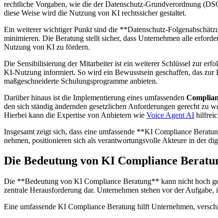
rechtliche Vorgaben, wie die der Datenschutz-Grundverordnung (DSG
diese Weise wird die Nutzung von KI rechtssicher gestaltet.
Ein weiterer wichtiger Punkt sind die **Datenschutz-Folgenabschät
minimieren. Die Beratung stellt sicher, dass Unternehmen alle erford
Nutzung von KI zu fördern.
Die Sensibilisierung der Mitarbeiter ist ein weiterer Schlüssel zur e
KI-Nutzung informiert. So wird ein Bewusstsein geschaffen, das zu
maßgeschneiderte Schulungsprogramme anbieten.
Darüber hinaus ist die Implementierung eines umfassenden
Complia
den sich ständig ändernden gesetzlichen Anforderungen gerecht zu w
Hierbei kann die Expertise von Anbietern wie
Voice Agent AI
hilfrei
Insgesamt zeigt sich, dass eine umfassende **KI Compliance Beratung*
nehmen, positionieren sich als verantwortungsvolle Akteure in der dig
Die Bedeutung von KI Compliance Beratu
Die **Bedeutung von KI Compliance Beratung** kann nicht hoch genug 
zentrale Herausforderung dar. Unternehmen stehen vor der Aufgabe, 
Eine umfassende KI Compliance Beratung hilft Unternehmen, verschi