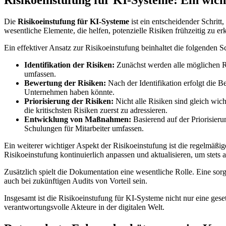
Risikoeinstufung für KI-Systeme: Ein wich
Die
Risikoeinstufung für KI-Systeme
ist ein entscheidender Schritt
wesentliche Elemente, die helfen, potenzielle Risiken frühzeitig zu e
Ein effektiver Ansatz zur Risikoeinstufung beinhaltet die folgenden Sc
Identifikation der Risiken:
Zunächst werden alle möglichen Ris
umfassen.
Bewertung der Risiken:
Nach der Identifikation erfolgt die B
Unternehmen haben könnte.
Priorisierung der Risiken:
Nicht alle Risiken sind gleich wic
die kritischsten Risiken zuerst zu adressieren.
Entwicklung von Maßnahmen:
Basierend auf der Priorisie
Schulungen für Mitarbeiter umfassen.
Ein weiterer wichtiger Aspekt der Risikoeinstufung ist die regelmäß
Risikoeinstufung kontinuierlich anpassen und aktualisieren, um stets 
Zusätzlich spielt die Dokumentation eine wesentliche Rolle. Eine so
auch bei zukünftigen Audits von Vorteil sein.
Insgesamt ist die Risikoeinstufung für KI-Systeme nicht nur eine gese
verantwortungsvolle Akteure in der digitalen Welt.