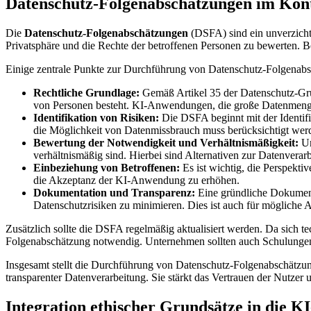
Datenschutz-Folgenabschätzungen im Kon
Die
Datenschutz-Folgenabschätzungen
(DSFA) sind ein unverzicht
Privatsphäre und die Rechte der betroffenen Personen zu bewerten. 
Einige zentrale Punkte zur Durchführung von Datenschutz-Folgenabs
Rechtliche Grundlage:
Gemäß Artikel 35 der Datenschutz-Gru
von Personen besteht. KI-Anwendungen, die große Datenmengen a
Identifikation von Risiken:
Die DSFA beginnt mit der Identifi
die Möglichkeit von Datenmissbrauch muss berücksichtigt wer
Bewertung der Notwendigkeit und Verhältnismäßigkeit:
Un
verhältnismäßig sind. Hierbei sind Alternativen zur Datenverar
Einbeziehung von Betroffenen:
Es ist wichtig, die Perspekt
die Akzeptanz der KI-Anwendung zu erhöhen.
Dokumentation und Transparenz:
Eine gründliche Dokumenta
Datenschutzrisiken zu minimieren. Dies ist auch für mögliche 
Zusätzlich sollte die DSFA regelmäßig aktualisiert werden. Da sich 
Folgenabschätzung notwendig. Unternehmen sollten auch Schulungen f
Insgesamt stellt die Durchführung von Datenschutz-Folgenabschätzung
transparenter Datenverarbeitung. Sie stärkt das Vertrauen der Nutzer
Integration ethischer Grundsätze in die K