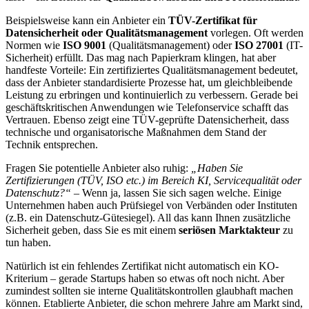
Beispielsweise kann ein Anbieter ein
TÜV-Zertifikat für
Datensicherheit oder Qualitätsmanagement
vorlegen. Oft werden
Normen wie
ISO 9001
(Qualitätsmanagement) oder
ISO 27001
(IT-
Sicherheit) erfüllt. Das mag nach Papierkram klingen, hat aber
handfeste Vorteile: Ein zertifiziertes Qualitätsmanagement bedeutet,
dass der Anbieter standardisierte Prozesse hat, um gleichbleibende
Leistung zu erbringen und kontinuierlich zu verbessern. Gerade bei
geschäftskritischen Anwendungen wie Telefonservice schafft das
Vertrauen. Ebenso zeigt eine TÜV-geprüfte Datensicherheit, dass
technische und organisatorische Maßnahmen dem Stand der
Technik entsprechen.
Fragen Sie potentielle Anbieter also ruhig:
„Haben Sie
Zertifizierungen (TÜV, ISO etc.) im Bereich KI, Servicequalität oder
Datenschutz?“
– Wenn ja, lassen Sie sich sagen welche. Einige
Unternehmen haben auch Prüfsiegel von Verbänden oder Instituten
(z.B. ein Datenschutz-Gütesiegel). All das kann Ihnen zusätzliche
Sicherheit geben, dass Sie es mit einem
seriösen Marktakteur
zu
tun haben.
Natürlich ist ein fehlendes Zertifikat nicht automatisch ein KO-
Kriterium – gerade Startups haben so etwas oft noch nicht. Aber
zumindest sollten sie interne Qualitätskontrollen glaubhaft machen
können. Etablierte Anbieter, die schon mehrere Jahre am Markt sind,