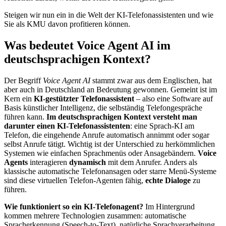
Steigen wir nun ein in die Welt der KI-Telefonassistenten und wie
Sie als KMU davon profitieren können.
Was bedeutet Voice Agent AI im
deutschsprachigen Kontext?
Der Begriff
Voice Agent AI
stammt zwar aus dem Englischen, hat
aber auch in Deutschland an Bedeutung gewonnen. Gemeint ist im
Kern ein
KI-gestützter Telefonassistent
– also eine Software auf
Basis künstlicher Intelligenz, die selbständig Telefongespräche
führen kann.
Im deutschsprachigen Kontext versteht man
darunter einen KI-Telefonassistenten
: eine Sprach-KI am
Telefon, die eingehende Anrufe automatisch annimmt oder sogar
selbst Anrufe tätigt. Wichtig ist der Unterschied zu herkömmlichen
Systemen wie einfachen Sprachmenüs oder Ansagebändern.
Voice
Agents
interagieren
dynamisch
mit dem Anrufer. Anders als
klassische automatische Telefonansagen oder starre Menü-Systeme
sind diese virtuellen Telefon-Agenten fähig,
echte Dialoge
zu
führen.
Wie funktioniert so ein KI-Telefonagent?
Im Hintergrund
kommen mehrere Technologien zusammen: automatische
Spracherkennung (Speech-to-Text), natürliche Sprachverarbeitung