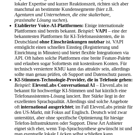
lokaler Expertise und kurzer Reaktionszeit, richten sich aber
manchmal an bestimmte Kundensegmente (hier z.B.
Agenturen und Unternehmen, die eine skalierbare,
praxisnahe Lösung suchen
).
Etablierter Voice-AI-Plattformen:
Einige internationale
Plattformen sind bereits bekannt.
Beispiel:
VAPI
– eine der
bekanntesten Plattformen für KI-Telefonassistenten, die in
Deutschland
ohne Einschränkungen nutzbar
ist. VAPI
ermöglicht einen schnellen Einstieg (Registrierung und
Einrichtung in Minuten) und bietet flexible Integrationen via
API. Oft haben solche Plattformen eine breite Feature-Palette
und erlauben sogar Soforttests mit kostenlosen Konten. Für
technisch versiertere KMU kann das attraktiv sein, allerdings
sollte man genau prüfen, ob Support und Datenschutz passen.
KI-Stimmen-Technologie-Provider, die in Telefonie gehen:
Beispiel:
ElevenLabs Conversational AI
– ElevenLabs ist
bekannt für hochwertige KI-Stimmen und hat kürzlich eine
Telefonassistenten-Lösung lanciert. Ihre Stärke liegt in der
exzellenten Sprachqualität. Allerdings sind solche Angebote
oft
international ausgerichtet
; im Fall ElevenLabs primär für
den US-Markt, mit Fokus auf Englisch. Deutsch wird zwar
unterstützt, aber ohne spezifische Optimierung für hiesige
Telefon-Infrastrukturen oder Support. Diese Art Anbieter
eignet sich eher, wenn Top-Sprachsynthese gewünscht ist und
man eventuelle lokale Lücken selbst schließen kann.