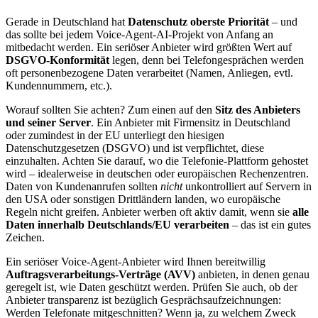
Gerade in Deutschland hat
Datenschutz oberste Priorität
– und
das sollte bei jedem Voice-Agent-AI-Projekt von Anfang an
mitbedacht werden. Ein seriöser Anbieter wird größten Wert auf
DSGVO-Konformität
legen, denn bei Telefongesprächen werden
oft personenbezogene Daten verarbeitet (Namen, Anliegen, evtl.
Kundennummern, etc.).
Worauf sollten Sie achten? Zum einen auf den
Sitz des Anbieters
und seiner Server
. Ein Anbieter mit Firmensitz in Deutschland
oder zumindest in der EU unterliegt den hiesigen
Datenschutzgesetzen (DSGVO) und ist verpflichtet, diese
einzuhalten. Achten Sie darauf, wo die Telefonie-Plattform gehostet
wird – idealerweise in deutschen oder europäischen Rechenzentren.
Daten von Kundenanrufen sollten
nicht
unkontrolliert auf Servern in
den USA oder sonstigen Drittländern landen, wo europäische
Regeln nicht greifen. Anbieter werben oft aktiv damit, wenn sie
alle
Daten innerhalb Deutschlands/EU verarbeiten
– das ist ein gutes
Zeichen.
Ein seriöser Voice-Agent-Anbieter wird Ihnen bereitwillig
Auftragsverarbeitungs-Verträge (AVV)
anbieten, in denen genau
geregelt ist, wie Daten geschützt werden. Prüfen Sie auch, ob der
Anbieter transparenz ist bezüglich Gesprächsaufzeichnungen:
Werden Telefonate mitgeschnitten? Wenn ja, zu welchem Zweck