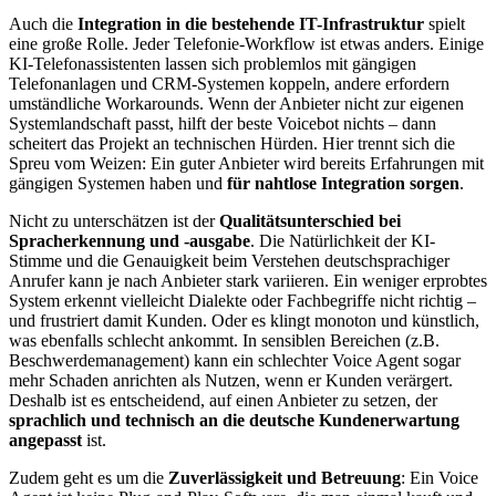
Auch die
Integration in die bestehende IT-Infrastruktur
spielt
eine große Rolle. Jeder Telefonie-Workflow ist etwas anders. Einige
KI-Telefonassistenten lassen sich problemlos mit gängigen
Telefonanlagen und CRM-Systemen koppeln, andere erfordern
umständliche Workarounds. Wenn der Anbieter nicht zur eigenen
Systemlandschaft passt, hilft der beste Voicebot nichts – dann
scheitert das Projekt an technischen Hürden. Hier trennt sich die
Spreu vom Weizen: Ein guter Anbieter wird bereits Erfahrungen mit
gängigen Systemen haben und
für nahtlose Integration sorgen
.
Nicht zu unterschätzen ist der
Qualitätsunterschied bei
Spracherkennung und -ausgabe
. Die Natürlichkeit der KI-
Stimme und die Genauigkeit beim Verstehen deutschsprachiger
Anrufer kann je nach Anbieter stark variieren. Ein weniger erprobtes
System erkennt vielleicht Dialekte oder Fachbegriffe nicht richtig –
und frustriert damit Kunden. Oder es klingt monoton und künstlich,
was ebenfalls schlecht ankommt. In sensiblen Bereichen (z.B.
Beschwerdemanagement) kann ein schlechter Voice Agent sogar
mehr Schaden anrichten als Nutzen, wenn er Kunden verärgert.
Deshalb ist es entscheidend, auf einen Anbieter zu setzen, der
sprachlich und technisch an die deutsche Kundenerwartung
angepasst
ist.
Zudem geht es um die
Zuverlässigkeit und Betreuung
: Ein Voice