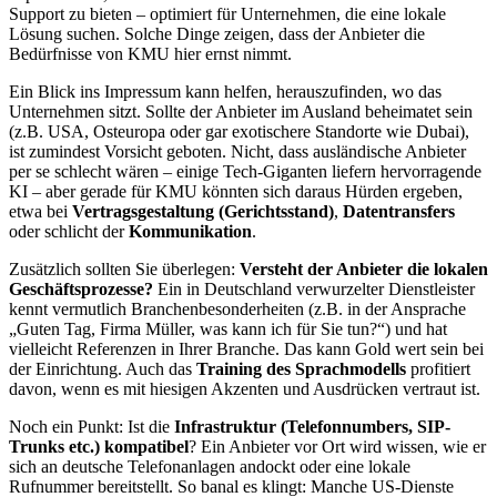
Support zu bieten – optimiert für Unternehmen, die eine lokale
Lösung suchen. Solche Dinge zeigen, dass der Anbieter die
Bedürfnisse von KMU hier ernst nimmt.
Ein Blick ins Impressum kann helfen, herauszufinden, wo das
Unternehmen sitzt. Sollte der Anbieter im Ausland beheimatet sein
(z.B. USA, Osteuropa oder gar exotischere Standorte wie Dubai),
ist zumindest Vorsicht geboten. Nicht, dass ausländische Anbieter
per se schlecht wären – einige Tech-Giganten liefern hervorragende
KI – aber gerade für KMU könnten sich daraus Hürden ergeben,
etwa bei
Vertragsgestaltung (Gerichtsstand)
,
Datentransfers
oder schlicht der
Kommunikation
.
Zusätzlich sollten Sie überlegen:
Versteht der Anbieter die lokalen
Geschäftsprozesse?
Ein in Deutschland verwurzelter Dienstleister
kennt vermutlich Branchenbesonderheiten (z.B. in der Ansprache
„Guten Tag, Firma Müller, was kann ich für Sie tun?“) und hat
vielleicht Referenzen in Ihrer Branche. Das kann Gold wert sein bei
der Einrichtung. Auch das
Training des Sprachmodells
profitiert
davon, wenn es mit hiesigen Akzenten und Ausdrücken vertraut ist.
Noch ein Punkt: Ist die
Infrastruktur (Telefonnumbers, SIP-
Trunks etc.) kompatibel
? Ein Anbieter vor Ort wird wissen, wie er
sich an deutsche Telefonanlagen andockt oder eine lokale
Rufnummer bereitstellt. So banal es klingt: Manche US-Dienste