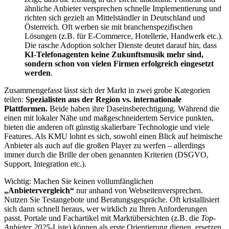
ähnliche Anbieter versprechen schnelle Implementierung und
richten sich gezielt an Mittelständler in Deutschland und
Österreich. Oft werben sie mit branchenspezifischen
Lösungen (z.B. für E-Commerce, Hotellerie, Handwerk etc.).
Die rasche Adoption solcher Dienste deutet darauf hin, dass
KI-Telefonagenten keine Zukunftsmusik mehr sind,
sondern schon von vielen Firmen erfolgreich eingesetzt
werden
.
Zusammengefasst lässt sich der Markt in zwei grobe Kategorien
teilen:
Spezialisten aus der Region vs. internationale
Plattformen.
Beide haben ihre Daseinsberechtigung. Während die
einen mit lokaler Nähe und maßgeschneidertem Service punkten,
bieten die anderen oft günstig skalierbare Technologie und viele
Features. Als KMU lohnt es sich, sowohl einen Blick auf heimische
Anbieter als auch auf die großen Player zu werfen – allerdings
immer durch die Brille der oben genannten Kriterien (DSGVO,
Support, Integration etc.).
Wichtig: Machen Sie keinen vollumfänglichen
„Anbietervergleich“
nur anhand von Webseitenversprechen.
Nutzen Sie Testangebote und Beratungsgespräche. Oft kristallisiert
sich dann schnell heraus, wer wirklich zu Ihren Anforderungen
passt. Portale und Fachartikel mit Marktübersichten (z.B. die
Top-
Anbieter 2025
-Liste) können als erste Orientierung dienen, ersetzen