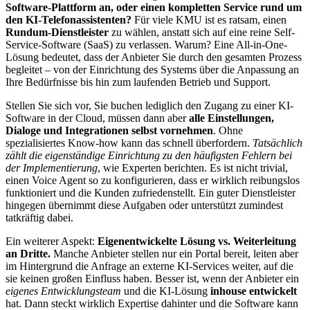
Software-Plattform an, oder einen kompletten Service rund um
den KI-Telefonassistenten?
Für viele KMU ist es ratsam, einen
Rundum-Dienstleister
zu wählen, anstatt sich auf eine reine Self-
Service-Software (SaaS) zu verlassen. Warum? Eine All-in-One-
Lösung bedeutet, dass der Anbieter Sie durch den gesamten Prozess
begleitet – von der Einrichtung des Systems über die Anpassung an
Ihre Bedürfnisse bis hin zum laufenden Betrieb und Support.
Stellen Sie sich vor, Sie buchen lediglich den Zugang zu einer KI-
Software in der Cloud, müssen dann aber
alle Einstellungen,
Dialoge und Integrationen selbst vornehmen
. Ohne
spezialisiertes Know-how kann das schnell überfordern.
Tatsächlich
zählt die eigenständige Einrichtung zu den häufigsten Fehlern bei
der Implementierung
, wie Experten berichten. Es ist nicht trivial,
einen Voice Agent so zu konfigurieren, dass er wirklich reibungslos
funktioniert und die Kunden zufriedenstellt. Ein guter Dienstleister
hingegen übernimmt diese Aufgaben oder unterstützt zumindest
tatkräftig dabei.
Ein weiterer Aspekt:
Eigenentwickelte Lösung vs. Weiterleitung
an Dritte.
Manche Anbieter stellen nur ein Portal bereit, leiten aber
im Hintergrund die Anfrage an externe KI-Services weiter, auf die
sie keinen großen Einfluss haben. Besser ist, wenn der Anbieter ein
eigenes Entwicklungsteam
und die KI-Lösung
inhouse entwickelt
hat. Dann steckt wirklich Expertise dahinter und die Software kann