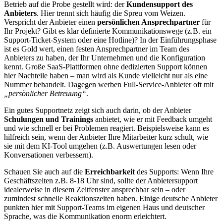
Betrieb auf die Probe gestellt wird: der
Kundensupport des
Anbieters
. Hier trennt sich häufig die Spreu vom Weizen.
Verspricht der Anbieter einen
persönlichen Ansprechpartner
für
Ihr Projekt? Gibt es klar definierte Kommunikationswege (z.B. ein
Support-Ticket-System oder eine Hotline)? In der Einführungsphase
ist es Gold wert, einen festen Ansprechpartner im Team des
Anbieters zu haben, der Ihr Unternehmen und die Konfiguration
kennt. Große SaaS-Plattformen ohne dedizierten Support können
hier Nachteile haben – man wird als Kunde vielleicht nur als eine
Nummer behandelt. Dagegen werben Full-Service-Anbieter oft mit
„persönlicher Betreuung“
.
Ein gutes Supportnetz zeigt sich auch darin, ob der Anbieter
Schulungen und Trainings
anbietet, wie er mit Feedback umgeht
und wie schnell er bei Problemen reagiert. Beispielsweise kann es
hilfreich sein, wenn der Anbieter Ihre Mitarbeiter kurz schult, wie
sie mit dem KI-Tool umgehen (z.B. Auswertungen lesen oder
Konversationen verbessern).
Schauen Sie auch auf die
Erreichbarkeit
des Supports: Wenn Ihre
Geschäftszeiten z.B. 8-18 Uhr sind, sollte der Anbietersupport
idealerweise in diesem Zeitfenster ansprechbar sein – oder
zumindest schnelle Reaktionszeiten haben. Einige deutsche Anbieter
punkten hier mit Support-Teams im eigenen Haus und deutscher
Sprache, was die Kommunikation enorm erleichtert.