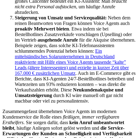
großes Callcenter bedeutet ein KI-Assistent: Man
braucht
nicht extra Personal aufstocken
, um häufige Anrufe
abzudecken.
Steigerung von Umsatz und Servicequalität:
Neben dem
reinen Beantworten von Fragen können Voice Agents auch
proaktiv Mehrwert bieten
. Etwa indem sie bei
Bestellhotlines Zusatzverkäufe vorschlagen (Upselling) oder
im Vertrieb
ausgehende Anrufe
für die Akquise übernehmen.
Beispiele zeigen, dass solche KI-Telefonassistenten
schlummerndes Potenzial heben können:
Ein
mittelständisches Solarunternehmen in Deutschland
reaktivierte mit Hilfe eines Voice Agents tausende “kalte”
Leads (ältere Interessenten) und erzielte in kurzer Zeit über
167.000 € zusätzlichen Umsatz
. Auch im E-Commerce gibt es
Berichte, dass KI-Agenten 24/7-Bestellhotlines betreiben und
Wartezeiten um 93% reduzieren konnten – was direkt die
Verkaufszahlen erhöht. Diese
Neukundenakquise und
Umsatzsteigerung
durch KI wäre manuell oft gar nicht
machbar oder viel zu personalintensiv.
Zusammengefasst übernehmen Voice Agents im modernen
Kundenservice die Rolle eines
fleißigen, immer verfügbaren
Ersthelfers
. Sie sorgen dafür, dass
kein Anruf unbeantwortet
bleibt
, häufige Anliegen sofort gelöst werden und
die Service-
Erwartungen der Kunden an Schnelligkeit und Verfügbarkeit