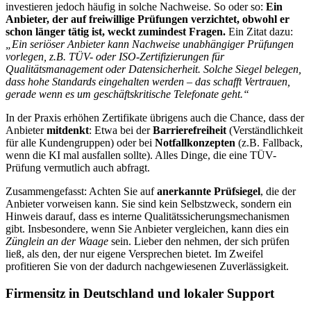
investieren jedoch häufig in solche Nachweise. So oder so:
Ein
Anbieter, der auf freiwillige Prüfungen verzichtet, obwohl er
schon länger tätig ist, weckt zumindest Fragen.
Ein Zitat dazu:
„Ein seriöser Anbieter kann Nachweise unabhängiger Prüfungen
vorlegen, z.B. TÜV- oder ISO-Zertifizierungen für
Qualitätsmanagement oder Datensicherheit. Solche Siegel belegen,
dass hohe Standards eingehalten werden – das schafft Vertrauen,
gerade wenn es um geschäftskritische Telefonate geht.“
In der Praxis erhöhen Zertifikate übrigens auch die Chance, dass der
Anbieter
mitdenkt
: Etwa bei der
Barrierefreiheit
(Verständlichkeit
für alle Kundengruppen) oder bei
Notfallkonzepten
(z.B. Fallback,
wenn die KI mal ausfallen sollte). Alles Dinge, die eine TÜV-
Prüfung vermutlich auch abfragt.
Zusammengefasst: Achten Sie auf
anerkannte Prüfsiegel
, die der
Anbieter vorweisen kann. Sie sind kein Selbstzweck, sondern ein
Hinweis darauf, dass es interne Qualitätssicherungsmechanismen
gibt. Insbesondere, wenn Sie Anbieter vergleichen, kann dies ein
Zünglein an der Waage
sein. Lieber den nehmen, der sich prüfen
ließ, als den, der nur eigene Versprechen bietet. Im Zweifel
profitieren Sie von der dadurch nachgewiesenen Zuverlässigkeit.
Firmensitz in Deutschland und lokaler Support