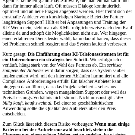
Agent ist keine Plug-and-Play-Software, die man einmal kauft und
dann für immer allein läuft. Oft müssen Dialoge kontinuierlich
optimiert und an neue Fragen angepasst werden. Hier trennt sich der
ernsthafte Anbieter vom kurzfristigen Startup: Bietet der Partner
langfristigen Support? Hilft er bei Anpassungen und Training der
KI? Wenn nein, steht man als KMU möglicherweise nach dem Kauf
alleine da und schöpft die Möglichkeiten nicht aus. Wer hingegen
einen erfahrenen Dienstleister wählt, kann darauf bauen, dass dieser
bei Problemen schnell reagiert und das System laufend verbessert.
Kurz gesagt:
Die Einführung eines KI-Telefonassistenten ist für
ein Unternehmen ein strategischer Schritt.
Wie erfolgreich er
verläuft, hängt stark von der Wahl des Partners ab. Ein
seriöser,
kompetenter Anbieter
wird dafür sorgen, dass das System sauber
implementiert wird, mit den internen Abläufen harmoniert und alle
Compliance-Anforderungen erfüllt. Ein falscher Anbieter kann
hingegen dazu führen, dass das Projekt scheitert – sei es aus
technischen Gründen, wegen mangelndem Support oder weil das
Preis-Leistungs-Verhältnis nicht stimmt. Nicht umsonst gilt:
Wer
billig kauft, kauft zweimal.
Bei einer so geschäftskritischen
Anwendung sollte die Qualität des Anbieters über den Preis
entscheiden.
Zum Glück lässt sich diesem Risiko vorbeugen:
Wenn man einige
Kriterien bei der Anbieterauswahl beachtet, stehen die
Chancen gut, einen echten Mehrwert zu erzielen.
Im nächsten