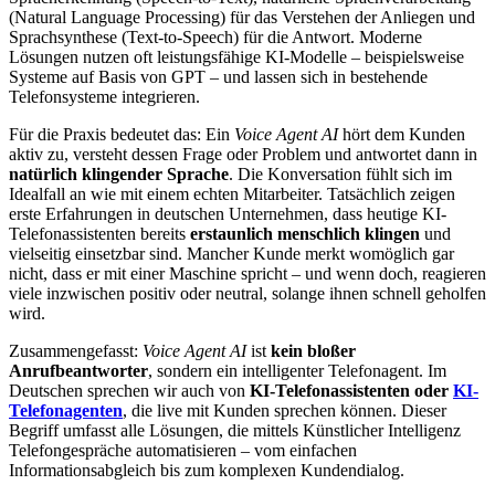
(Natural Language Processing) für das Verstehen der Anliegen und
Sprachsynthese (Text-to-Speech) für die Antwort. Moderne
Lösungen nutzen oft leistungsfähige KI-Modelle – beispielsweise
Systeme auf Basis von GPT – und lassen sich in bestehende
Telefonsysteme integrieren.
Für die Praxis bedeutet das: Ein
Voice Agent AI
hört dem Kunden
aktiv zu, versteht dessen Frage oder Problem und antwortet dann in
natürlich klingender Sprache
. Die Konversation fühlt sich im
Idealfall an wie mit einem echten Mitarbeiter. Tatsächlich zeigen
erste Erfahrungen in deutschen Unternehmen, dass heutige KI-
Telefonassistenten bereits
erstaunlich menschlich klingen
und
vielseitig einsetzbar sind. Mancher Kunde merkt womöglich gar
nicht, dass er mit einer Maschine spricht – und wenn doch, reagieren
viele inzwischen positiv oder neutral, solange ihnen schnell geholfen
wird.
Zusammengefasst:
Voice Agent AI
ist
kein bloßer
Anrufbeantworter
, sondern ein intelligenter Telefonagent. Im
Deutschen sprechen wir auch von
KI-Telefonassistenten oder
KI-
Telefonagenten
, die live mit Kunden sprechen können. Dieser
Begriff umfasst alle Lösungen, die mittels Künstlicher Intelligenz
Telefongespräche automatisieren – vom einfachen
Informationsabgleich bis zum komplexen Kundendialog.