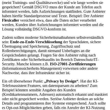
(meist Trainings- und Qualitätszwecke) und wie lange werden sie
gespeichert? Gemäß DSGVO muss der Kunde am Telefon auch
informiert werden, falls Aufzeichnungen stattfinden. Gute Anbieter
haben hierfür Standardprozesse und Texte. Beispiel: Der Anbieter
Flexicaller
versichert etwa, dass alle Daten sicher verarbeitet
werden, Kunden über Aufzeichnungen informiert werden und die
Lösung vollständig DSGVO-konform ist.
Zudem sollten moderne Sicherheitsmaßnahmen selbstverständlich
sein:
Ende-zu-Ende-Verschlüsselung
der Sprachdaten, sichere
Übertragung und Speicherung, Zugriffsschutz und
Rollenberechtigungen, damit niemand Unbefugtes an die
Gesprächsdaten gelangt. Fragen Sie den Anbieter ruhig nach
Zertifikaten oder Sicherheitsaudits im Bereich Datenschutz/IT-
Security. Manche können z.B.
ISO-27001-Zertifizierungen
(Informationssicherheits-Management) vorweisen oder andere
Nachweise, dass ihre Infrastruktur sicher ist.
Ein oft übersehener Punkt:
„Privacy by Design“
. Hat der KI-
Telefonassistent Features, um datensparsam zu arbeiten? Zum
Beispiel könnten sensible Angaben des Kunden
(Kreditkartennummern, Adressen) automatisch erkannt und maskiert
oder nicht gespeichert werden. Seriöse Anbieter denken an solche
Details und programmieren ihre Systeme entsprechend. Auch sollte
es Opt-out-Möglichkeiten geben, falls ein Anrufer der KI-Nutzung