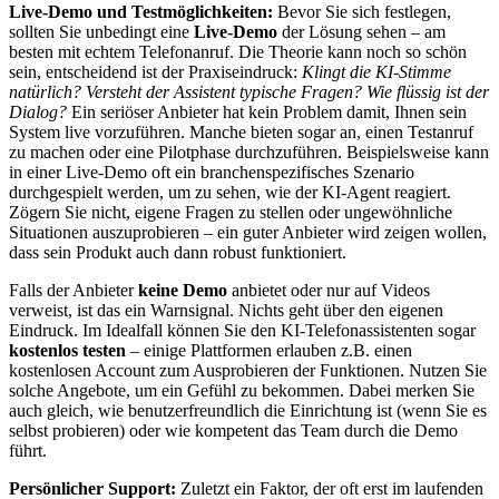
Live-Demo und Testmöglichkeiten:
Bevor Sie sich festlegen,
sollten Sie unbedingt eine
Live-Demo
der Lösung sehen – am
besten mit echtem Telefonanruf. Die Theorie kann noch so schön
sein, entscheidend ist der Praxiseindruck:
Klingt die KI-Stimme
natürlich? Versteht der Assistent typische Fragen? Wie flüssig ist der
Dialog?
Ein seriöser Anbieter hat kein Problem damit, Ihnen sein
System live vorzuführen. Manche bieten sogar an, einen Testanruf
zu machen oder eine Pilotphase durchzuführen. Beispielsweise kann
in einer Live-Demo oft ein branchenspezifisches Szenario
durchgespielt werden, um zu sehen, wie der KI-Agent reagiert.
Zögern Sie nicht, eigene Fragen zu stellen oder ungewöhnliche
Situationen auszuprobieren – ein guter Anbieter wird zeigen wollen,
dass sein Produkt auch dann robust funktioniert.
Falls der Anbieter
keine Demo
anbietet oder nur auf Videos
verweist, ist das ein Warnsignal. Nichts geht über den eigenen
Eindruck. Im Idealfall können Sie den KI-Telefonassistenten sogar
kostenlos testen
– einige Plattformen erlauben z.B. einen
kostenlosen Account zum Ausprobieren der Funktionen. Nutzen Sie
solche Angebote, um ein Gefühl zu bekommen. Dabei merken Sie
auch gleich, wie benutzerfreundlich die Einrichtung ist (wenn Sie es
selbst probieren) oder wie kompetent das Team durch die Demo
führt.
Persönlicher Support:
Zuletzt ein Faktor, der oft erst im laufenden