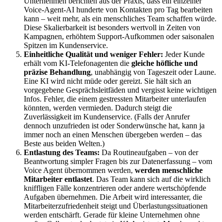
Unternehmen berichten aus der Praxis, dass ein einzelner
Voice-Agent-AI hunderte von Kontakten pro Tag bearbeiten
kann – weit mehr, als ein menschliches Team schaffen würde.
Diese Skalierbarkeit ist besonders wertvoll in Zeiten von
Kampagnen, erhöhtem Support-Aufkommen oder saisonalen
Spitzen im Kundenservice.
Einheitliche Qualität und weniger Fehler:
Jeder Kunde
erhält vom KI-Telefonagenten die
gleiche höfliche und
präzise Behandlung
, unabhängig von Tageszeit oder Laune.
Eine KI wird nicht müde oder gereizt. Sie hält sich an
vorgegebene Gesprächsleitfäden und vergisst keine wichtigen
Infos. Fehler, die einem gestressten Mitarbeiter unterlaufen
könnten, werden vermieden. Dadurch steigt die
Zuverlässigkeit im Kundenservice. (Falls der Anrufer
dennoch unzufrieden ist oder Sonderwünsche hat, kann ja
immer noch an einen Menschen übergeben werden – das
Beste aus beiden Welten.)
Entlastung des Teams:
Da Routineaufgaben – von der
Beantwortung simpler Fragen bis zur Datenerfassung – vom
Voice Agent übernommen werden,
werden menschliche
Mitarbeiter entlastet
. Das Team kann sich auf die wirklich
kniffligen Fälle konzentrieren oder andere wertschöpfende
Aufgaben übernehmen. Die Arbeit wird interessanter, die
Mitarbeiterzufriedenheit steigt und Überlastungssituationen
werden entschärft. Gerade für kleine Unternehmen ohne