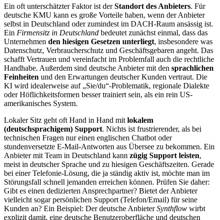
Ein oft unterschätzter Faktor ist der
Standort des Anbieters
. Für
deutsche KMU kann es große Vorteile haben, wenn der Anbieter
selbst in Deutschland oder zumindest im DACH-Raum ansässig ist.
Ein
Firmensitz in Deutschland
bedeutet zunächst einmal, dass das
Unternehmen
den hiesigen Gesetzen unterliegt
, insbesondere was
Datenschutz, Verbraucherschutz und Geschäftsgebaren angeht. Das
schafft Vertrauen und vereinfacht im Problemfall auch die rechtliche
Handhabe. Außerdem sind deutsche Anbieter mit den
sprachlichen
Feinheiten
und den Erwartungen deutscher Kunden vertraut. Die
KI wird idealerweise auf „Sie/du“-Problematik, regionale Dialekte
oder Höflichkeitsformen besser trainiert sein, als ein rein US-
amerikanisches System.
Lokaler Sitz geht oft Hand in Hand mit
lokalem
(deutschsprachigem) Support
. Nichts ist frustrierender, als bei
technischen Fragen nur einen englischen Chatbot oder
stundenversetzte E-Mail-Antworten aus Übersee zu bekommen. Ein
Anbieter mit Team in Deutschland kann
zügig Support leisten
,
meist in deutscher Sprache und zu hiesigen Geschäftszeiten. Gerade
bei einer Telefonie-Lösung, die ja ständig aktiv ist, möchte man im
Störungsfall schnell jemanden erreichen können. Prüfen Sie daher:
Gibt es einen dedizierten Ansprechpartner? Bietet der Anbieter
vielleicht sogar persönlichen Support (Telefon/Email) für seine
Kunden an? Ein Beispiel: Der deutsche Anbieter
Synthflow
wirbt
explizit damit, eine deutsche Benutzeroberfläche und deutschen