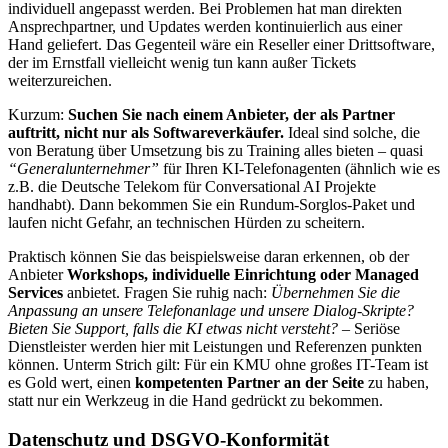
individuell angepasst werden. Bei Problemen hat man direkten
Ansprechpartner, und Updates werden kontinuierlich aus einer
Hand geliefert. Das Gegenteil wäre ein Reseller einer Drittsoftware,
der im Ernstfall vielleicht wenig tun kann außer Tickets
weiterzureichen.
Kurzum:
Suchen Sie nach einem Anbieter, der als Partner
auftritt, nicht nur als Softwareverkäufer.
Ideal sind solche, die
von Beratung über Umsetzung bis zu Training alles bieten – quasi
“Generalunternehmer”
für Ihren KI-Telefonagenten (ähnlich wie es
z.B. die Deutsche Telekom für Conversational AI Projekte
handhabt). Dann bekommen Sie ein Rundum-Sorglos-Paket und
laufen nicht Gefahr, an technischen Hürden zu scheitern.
Praktisch können Sie das beispielsweise daran erkennen, ob der
Anbieter
Workshops, individuelle Einrichtung oder Managed
Services
anbietet. Fragen Sie ruhig nach:
Übernehmen Sie die
Anpassung an unsere Telefonanlage und unsere Dialog-Skripte?
Bieten Sie Support, falls die KI etwas nicht versteht?
– Seriöse
Dienstleister werden hier mit Leistungen und Referenzen punkten
können. Unterm Strich gilt: Für ein KMU ohne großes IT-Team ist
es Gold wert, einen
kompetenten Partner an der Seite
zu haben,
statt nur ein Werkzeug in die Hand gedrückt zu bekommen.
Datenschutz und DSGVO-Konformität