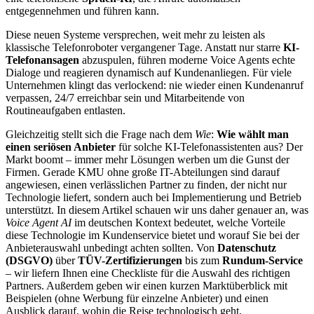
entgegennehmen und führen kann.
Diese neuen Systeme versprechen, weit mehr zu leisten als
klassische Telefonroboter vergangener Tage. Anstatt nur starre
KI-
Telefonansagen
abzuspulen, führen moderne Voice Agents echte
Dialoge und reagieren dynamisch auf Kundenanliegen. Für viele
Unternehmen klingt das verlockend: nie wieder einen Kundenanruf
verpassen, 24/7 erreichbar sein und Mitarbeitende von
Routineaufgaben entlasten.
Gleichzeitig stellt sich die Frage nach dem
Wie
:
Wie wählt man
einen seriösen Anbieter
für solche KI-Telefonassistenten aus? Der
Markt boomt – immer mehr Lösungen werben um die Gunst der
Firmen. Gerade KMU ohne große IT-Abteilungen sind darauf
angewiesen, einen verlässlichen Partner zu finden, der nicht nur
Technologie liefert, sondern auch bei Implementierung und Betrieb
unterstützt. In diesem Artikel schauen wir uns daher genauer an, was
Voice Agent AI
im deutschen Kontext bedeutet, welche Vorteile
diese Technologie im Kundenservice bietet und worauf Sie bei der
Anbieterauswahl unbedingt achten sollten. Von
Datenschutz
(DSGVO)
über
TÜV-Zertifizierungen
bis zum
Rundum-Service
– wir liefern Ihnen eine Checkliste für die Auswahl des richtigen
Partners. Außerdem geben wir einen kurzen Marktüberblick mit
Beispielen (ohne Werbung für einzelne Anbieter) und einen
Ausblick darauf, wohin die Reise technologisch geht.