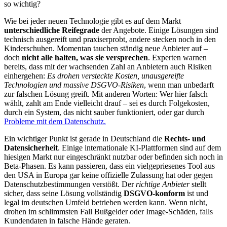
so wichtig?
Wie bei jeder neuen Technologie gibt es auf dem Markt
unterschiedliche Reifegrade
der Angebote. Einige Lösungen sind
technisch ausgereift und praxiserprobt, andere stecken noch in den
Kinderschuhen. Momentan tauchen ständig neue Anbieter auf –
doch
nicht alle halten, was sie versprechen
. Experten warnen
bereits, dass mit der wachsenden Zahl an Anbietern auch Risiken
einhergehen:
Es drohen versteckte Kosten, unausgereifte
Technologien und massive DSGVO-Risiken
, wenn man unbedarft
zur falschen Lösung greift. Mit anderen Worten: Wer hier falsch
wählt, zahlt am Ende vielleicht drauf – sei es durch Folgekosten,
durch ein System, das nicht sauber funktioniert, oder gar durch
Probleme mit dem Datenschutz.
Ein wichtiger Punkt ist gerade in Deutschland die
Rechts- und
Datensicherheit
. Einige internationale KI-Plattformen sind auf dem
hiesigen Markt nur eingeschränkt nutzbar oder befinden sich noch in
Beta-Phasen. Es kann passieren, dass ein vielgepriesenes Tool aus
den USA in Europa gar keine offizielle Zulassung hat oder gegen
Datenschutzbestimmungen verstößt. Der
richtige Anbieter
stellt
sicher, dass seine Lösung vollständig
DSGVO-konform
ist und
legal im deutschen Umfeld betrieben werden kann. Wenn nicht,
drohen im schlimmsten Fall Bußgelder oder Image-Schäden, falls
Kundendaten in falsche Hände geraten.