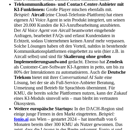
Telekommunikations- und Contact-Center-Anbieter mit
KI-Funktionen:
Große Player mischen ebenfalls mit.
Beispiel:
Aircall
(eine Cloud-Telefonie-Plattform) hat einen
eigenen AI Voice Agent in sein Produkt integriert, um seinen
über 20.000 Kunden die KI-Anrufbearbeitung anzubieten.
Der
AI Voice Agent von Aircall
beantwortet eingehende
Anfragen, bearbeitet FAQs und erfasst Kundendaten in
Echtzeit, sodass Unternehmen keinen Anruf mehr verpassen.
Solche Lösungen haben oft den Vorteil, nahtlos in bestehende
Kommunikationsplattformen eingebettet zu sein (hier z.B. in
Aircall selbst) und sind für
Skalierung ohne großen
Implementierungsaufwand
gedacht. Ebenso hat
Zendesk
als Customer-Care-Software KI-Agenten in petto, um bis zu
80% der Interaktionen zu automatisieren. Auch die
Deutsche
Telekom
bietet mit ihrer
Conversational AI Suite
eine
Lösung, bei der sie als Full-Service-Anbieter Beratung,
Umsetzung und Betrieb für Sprachbots übernimmt. Für
KMU, die bereits solche Plattformen nutzen, kann der Zukauf
eines KI-Moduls sinnvoll sein – man bleibt im vertrauten
Ökosystem.
Weitere europäische Startups:
In der DACH-Region sind
einige junge Firmen in den Markt eingetreten.
Beispiel:
fonio.ai
aus Wien – gestartet 2024 – hat innerhalb von 6
Monaten bereits über 300 KMU als Nutzer gewonnen. Das
zeigt, dass die Lösung in der Breite ankommt. Fonio.ai und