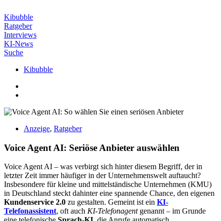
Zum
Inhalt
Kibubble
wechseln
Ratgeber
Interviews
KI-News
Suche
Kibubble
Anzeige
,
Ratgeber
Voice Agent AI: Seriöse Anbieter auswählen
Voice Agent AI – was verbirgt sich hinter diesem Begriff, der in
letzter Zeit immer häufiger in der Unternehmenswelt auftaucht?
Insbesondere für kleine und mittelständische Unternehmen (KMU)
in Deutschland steckt dahinter eine spannende Chance, den eigenen
Kundenservice 2.0
zu gestalten. Gemeint ist ein
KI-
Telefonassistent
, oft auch
KI-Telefonagent
genannt – im Grunde
eine telefonische
Sprach-KI
, die Anrufe automatisch