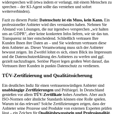
widersprechen will (etwa indem er verlangt, mit einem Menschen zu
sprechen – der KI-Agent sollte das verstehen und sofort
weiterverbinden).
Fazit zu diesem Punkt:
Datenschutz ist ein Muss, kein Kann.
Ein
professioneller Anbieter wird dies verstanden haben. Nehmen Sie
Abstand von Lösungen, die nur irgendwo versprechen „wir halten
uns an GDPR“, aber keine konkreten Infos liefern,
wie
sie das tun.
Transparenz ist hier entscheidend. Schließlich vertrauen Ihre
Kunden Ihnen ihre Daten an – und Sie wiederum vertrauen diese
dem Anbieter an. Dieser Verantwortung muss sich der Anbieter
bewusst zeigen. Im Zweifel lohnt es sich, einen Blick ins Impressum
und die Datenschutzerklärung des Anbieters zu werfen und ggf.
gezielt nachzufragen. Seriöse Player legen großen Wert darauf, das
Vertrauen ihrer Kunden in punkto Datenschutz zu verdienen.
TÜV-Zertifizierung und Qualitätssicherung
Ein deutliches Indiz für einen vertrauenswürdigen Anbieter sind
unabhängige Zertifizierungen
und Prüfsiegel. In Deutschland
genießen vor allem
TÜV-Zertifikate
hohes Ansehen. Aber auch
ISO-Normen oder ähnliche Standards können eine Rolle spielen.
Warum ist das relevant? Solche Zertifizierungen zeigen, dass der
Anbieter seine Prozesse und Produkte von externen Experten prüfen
lässt – ein Zeichen für
Qualitätsbewusstsein und Professionalität
.