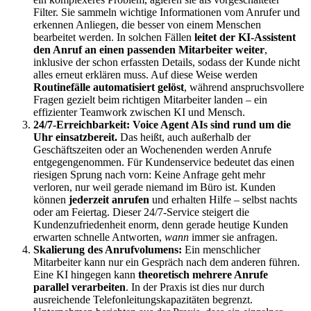
Filter. Sie sammeln wichtige Informationen vom Anrufer und
erkennen Anliegen, die besser von einem Menschen
bearbeitet werden. In solchen Fällen
leitet der KI-Assistent
den Anruf an einen passenden Mitarbeiter weiter
,
inklusive der schon erfassten Details, sodass der Kunde nicht
alles erneut erklären muss. Auf diese Weise werden
Routinefälle automatisiert gelöst
, während anspruchsvollere
Fragen gezielt beim richtigen Mitarbeiter landen – ein
effizienter Teamwork zwischen KI und Mensch.
24/7-Erreichbarkeit:
Voice Agent AIs sind rund um die
Uhr einsatzbereit.
Das heißt, auch außerhalb der
Geschäftszeiten oder an Wochenenden werden Anrufe
entgegengenommen. Für Kundenservice bedeutet das einen
riesigen Sprung nach vorn: Keine Anfrage geht mehr
verloren, nur weil gerade niemand im Büro ist. Kunden
können
jederzeit anrufen
und erhalten Hilfe – selbst nachts
oder am Feiertag. Dieser 24/7-Service steigert die
Kundenzufriedenheit enorm, denn gerade heutige Kunden
erwarten schnelle Antworten,
wann
immer sie anfragen.
Skalierung des Anrufvolumens:
Ein menschlicher
Mitarbeiter kann nur ein Gespräch nach dem anderen führen.
Eine KI hingegen kann
theoretisch mehrere Anrufe
parallel verarbeiten
. In der Praxis ist dies nur durch
ausreichende Telefonleitungskapazitäten begrenzt.